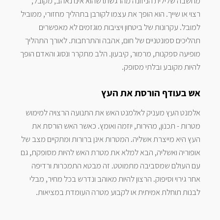
מחשבה שלילית הניזונה מהרגשתו שהוא אינו נאהב, מקובל,
רצוי או שייך. הוא הופך את עצמו לקורבן בתהליך מחזורי, ממוביל
למובל. עקרונות של ביטחון ויציבות מוגזמים לא מאפשרים
תהליכים ספונטניים של חום, אהבה והתרחבות. לאורך התהליך
מופיעה ספקנות, מרמור, קיבעון. הלב מתקרר ונסוג והאדם הופך
להיות מקובע ובלתי מסופק.
אש בעודף הורסת את העץ
אלמנט העץ מעניק לאלמנט האש את התנועה הרצויה למימוש
מטרות - תכנון, מהירות, יוזמה ואומץ. כאשר האש הורסת את
העץ היא מייצרת אשליה. המטרות אינן ברורות ומתקיים מצב של
אופוריה ואשליה, הבא למלא את מטרת האש להיות מסופקת, גם
עם העולם שמסביבה מתמוטט. זה מבטא התמכרות ורדיפה
אחר גירוי וסיפוק. הרצון להיות מאוהב ונדרש בכל מחיר, מבלי
לבנות תוחלת אמיתית או לקבוע מטרה העומדת במציאות.