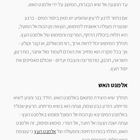
עד ההגעה אל שיא הבגרות, המיוצג על ידי אלמנט האש.
אם נחזור לרגע לרעיון שהופיע יש מאין ביסוד המים - ברגע
שנוצרת פעולה ראשונית למימושו, הוצאה מן הכוח אל הפועל,
היא תלויה ביכולת הדחף, הפריצה והמימוש של אלמנט העץ.
תהליך המימוש יכול להיות ארוך, רווי מכשולים, או קצר וקולע -
אך בכל מקרה הוא מחייב את האדם לעמוד מול אתגר, כוח רצון,
השראה, תכנון, כוח פריצה והצבת יעדים - שכולם מאפיינים את
יסוד העץ.
אלמנט האש
תהליך שיא היצירה מתואם באלמנט האש. הילד בגר והגיע לשיא
פריחתו. הזרע נבט וצמח, ועתה הוא בשיא פריחתו. הרעיון שנולד
באלמנט המים יצא מן הכוח אל הפועל ומומש באלמנט העץ -
ועתה ישנה הגעה אל היעד, אל הפרי. מימוש וסיפוק. זה אלמנט
האש, התלוי בכוח הדחיפה והפעולה של
אלמנט העץ
כי עוצמת
האש תלויה בשריפת העץ.