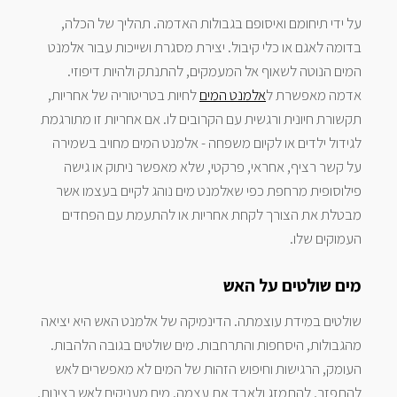
על ידי תיחומם ואיסופם בגבולות האדמה. תהליך של הכלה,
בדומה לאגם או כלי קיבול. יצירת מסגרת ושייכות עבור אלמנט
המים הנוטה לשאוף אל המעמקים, להתנתק ולהיות דיפוזי.
אדמה מאפשרת ל
אלמנט המים
לחיות בטריטוריה של אחריות,
תקשורת חיונית ורגשית עם הקרובים לו. אם אחריות זו מתורגמת
לגידול ילדים או לקיום משפחה - אלמנט המים מחויב בשמירה
על קשר רציף, אחראי, פרקטי, שלא מאפשר ניתוק או גישה
פילוסופית מרחפת כפי שאלמנט מים נוהג לקיים בעצמו אשר
מבטלת את הצורך לקחת אחריות או להתעמת עם הפחדים
העמוקים שלו.
מים שולטים על האש
שולטים במידת עוצמתה. הדינמיקה של אלמנט האש היא יציאה
מהגבולות, היסחפות והתרחבות. מים שולטים בגובה הלהבות.
העומק, הרגישות וחיפוש הזהות של המים לא מאפשרים לאש
להתפזר, להתמזג ולאבד את עצמה. מים מעניקים לאש רצינות,