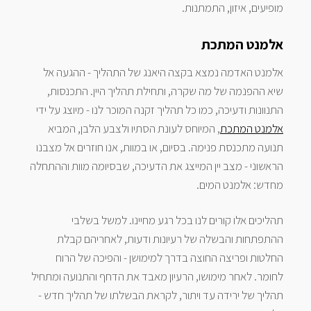
מופיעים, איזון, התמתנות.
אלמנט המתכת
אלמנט האדמה נמצא בקצה היאנג של התהליך - ההגעה אל
שיא ההפנמה של מה שקרה, ותחילת תהליך היין. התכנסות,
התנוונות ודעיכה, כמו כל תהליך זקנה המוכר לנו - מיוצג על ידי
אלמנט המתכת
, המיוחס לעונת הסתיו ולצבע הלבן, המביא
תנועה מתכנסת פנימה. בסיום, או במוות, אנו חוזרים אל מצבנו
הראשוני - מצב יין המייצג את הדעיכה, שבסיומה מוות וההתחלה
מחדש: אלמנט המים.
תהליכים אלו קורים לנו בכל רגע מחיינו. למשל בשלבי
ההתפתחות והבשלה של רעיונות ודעות, לאחריהם קבלת
החלטות ופריצה החוצה בדרך למימושן - והפיכה של הרוח
לחומר. לאחר מימושו, הרעיון מאבד את הדחף והתנועה ומתחיל
תהליך של ירידה עד ויתור, לקראת הבשלתו של תהליך חדש -