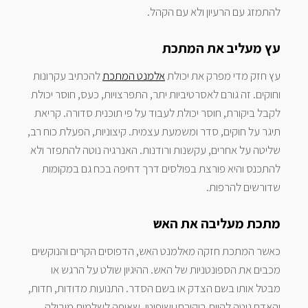
להתמזג עם הרעיון ולא עם הקהל.
עץ מעליב את המתכת
עץ חזק מדי מפרק את יכולת
אלמנט המתכת
להכתיב עקרונות
וחוקים. זה גורם לאסרטיביות יתר, התפרצויות, כעס, חוסר יכולת
לקבל ביקורת, חוסר יכולת לעבוד על פי תוכנית סדורה. קריאת
תיגר על חוקים, סדר ומשמעת עצמית. קיצוניות, הפעלת כוח רב,
שליטה על אחרים, עקשנות ורודנות. האנרגיה נוטה להתפזר ולא
להתכנס והיא פורצת בפולסים דרך דחיפה בכח גם במקומות
שדורשים להרפות.
מתכת מעליבה את האש
כאשר המתכת חזקה מאלמנט האש, הדפוסים הקרים והנוקשים
מכבים את הספונטניות של האש. ההיגיון שולט על הרגש או
מבטל אותו בשם הצדק או בשם הסדר. התנועות מדודות, חדות,
והאדם נוטה להיות ביקורתי ושיפוטי. שאיפה לשלמות מובילה