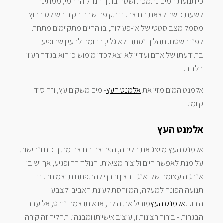
כי תנועת המים נתמכת ושטה בתוך הנוזל הרחמי, ממתינה
לשעת כושר לצאת החוצה. זו תקופה שבה הקור השולט בחוץ
מסמל מצב סטטי של אי-פעילות, בו החיים מתקיימים מתחת
לפני השטח. תהליך נסתר ולא גלוי, בדומה לרעיון שהופיע
בתודעתו של אדם ועדיין לא יצא לכדי מימוש כי הוא בגדר רעיון
בלבד.
אלמנט המים מזין את
אלמנט העץ
- מים משקים עץ, וזה סוד
קיומו.
אלמנט העץ
אלמנט העץ מייצג את הלידה, הפריצה החוצה מתוך כוח ונחישות
על מנת לאפשר חיים וליצור מציאות. הנולד רך ופגיע, אך יש בו
אנרגיה עצומה של יאנג - רצון ודחף להתפתחות וצמיחה. זו
תנועה הפונה למעלה, המיוחסת לעונת האביב ולצבע
הירוק.
אלמנט העץ
מוביל את הילד, או אותו צמח נובט, אל עבר
הבגרות - בירור רצונותיו, עיצוב אישיותו ומבנהו. תהליך זה קורה