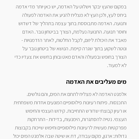
במקום שהעץ יבקר וישלוט על האדמה, יש כאן יותר מדי אדמה
ביחס לעץ, ולכן העץ לא מצליח להניע את האדמה לפעולה
ותנועה. האדמה מתבוססת בתוך עצמה בתהליך של דשדוש
וחוסר תנועה. התנועה נעלמת, הצורך בביטחון גובר. האדם
מאבד את היכולת ליזום, לקבל החלטות, לאתר הזדמנויות -
ונוטה לשקוע בתוך שגרה קיימת. הנושא של ביטחון גובר על
הצורך בחופש ובפעולה והאדם מאט ובוחן בחשש את צעדיו כדי
לא למעוד.
מים מעליבים את האדמה
אלמנט האדמה לא מצליח לתחם את המים, והם גולשים.
התכנסות. פיתוח רעיונות פילוסופיים המונעים אחדות משפחתית
או רעיון קבוצתי שדורש התחייבות. קידוש העצמי והחיפוש
העצמי. נטייה להסתגרות, הימנעות, בדידות - התרחקות
מפרקטיות מעשית לרעיונות פילוסופיים וחיפוש שייכות בקבוצות
גדולות: ארגון, מקום עבודה, דת או שיטה שבה אלמנט המים יכול