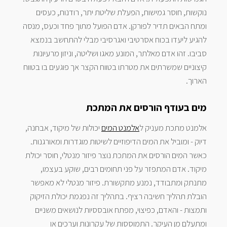
נוקשות, חוסר גמישות, הפעלת שליטת יתר, רודנות, כעסים
ומתח הבאים תדיר לפורקן. אדם הפועל מתוך פחד וכעס, מנסה
להגיע ליעדו בכוח אסרטיבי ואגרסיבי מבלי להתחשב בנמצא
סביבו. זהו אדם מאלתר, המונע מאגו ושליטה, וניזון מרעיונות
קיצוניים שמשרתים את מטרתו בטווח הקצר אך פוגעים בו בטווח
הארוך.
מים בעודף הורסים את המתכת
אלמנט מתכת מעניק ל
אלמנט המים
יכולות של מיקוד, אבחנה,
דיוק - ומוביל את המים הדיפוזיים לשיטות מוגדרות ומאורגנות.
כאשר המים הורסים את המתכת נוצר פיזור מנטלי, חוסר יכולת
מיקוד. אדם המתפזר על פני תחומים רבים, שוקע בעצמו,
מתנתק ומתבודד, נמנע מתקשורת. פיזור מנטלי לא מאפשר
הובלת תהליך חשיבה רציף. בתהליך זה נפגמת יכולת הזיקוק
ותמצות - והאדם, כפיצוי, מפתח אובססיות לנושאים משניים
ומתעלם מן העיקר. התמוססות של עקרונות וערכים או